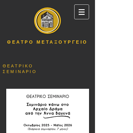
ΘΕΑΤΡΟ ΜΕΤΑΞΟΥΡΓΕΙΟ
ΘΕΑΤΡΙΚΟ
ΣΕΜΙΝΑΡΙΟ