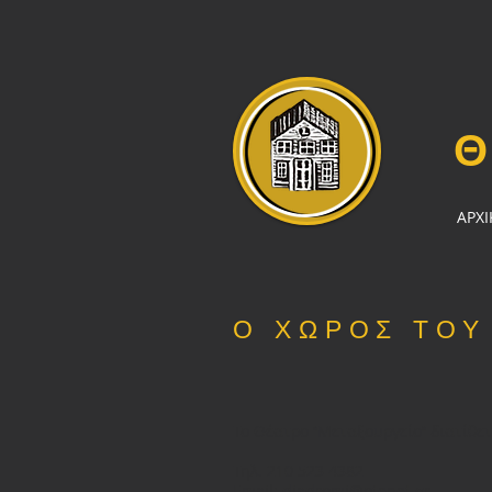
ΑΡΧΙ
Ο ΧΩΡΟΣ ΤΟΥ
Το Θέατρο ‘’Μεταξουργείο’’ διατίθε
Τηλ. 210 523 4382
Email: diadromi@otenet.gr