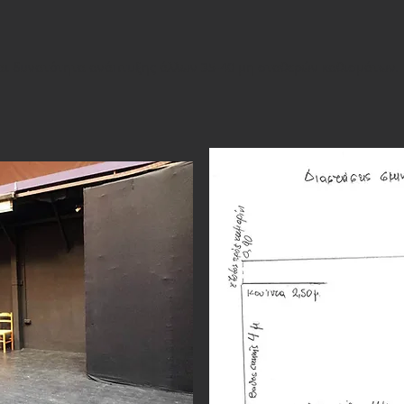
και δυνατότητα ανάπτυξης άλλων 35-40 μη σταθερών καθισμάτων.