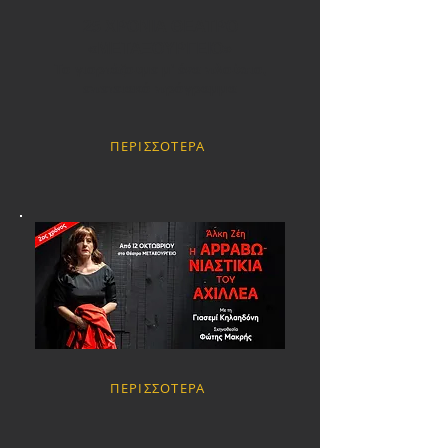
25 ΧΡΟΝΙΑ ΘΕΑΤΡΟ
«ΜΕΤΑΞΟΥΡΓΕΙΟ»
Το γιορτάζουμε μ’ ένα πλούσιο,
επετειακό πρόγραμμα
ΠΕΡΙΣΣΟΤΕΡΑ
ΠΕΡΙΣΣΟΤΕΡΑ