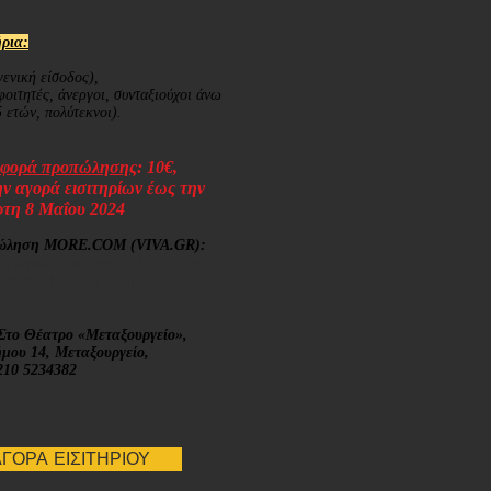
ήρια:
γενική είσοδος),
φοιτητές, άνεργοι, συνταξιούχοι άνω
 ετών, πολύτεκνοι).
φορά προπώλησης
:
10€,
ην αγορά εισιτηρίων έως την
ρτη 8 Μαΐου 2024
ώληση MORE.COM (VIVA.GR):
://www.more.com/theater/offer/i-
oniastikia-tou-axillea/
Στο Θέατρο «Μεταξουργείο»,
μου 14, Μεταξουργείο,
 210 5234382
ΓΟΡΑ ΕΙΣΙΤΗΡΙΟΥ