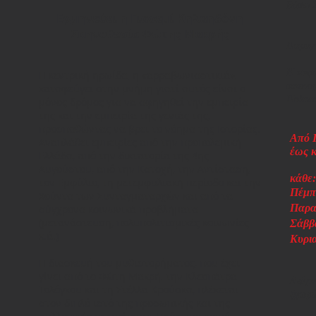
Βάσω Σ
Ερμηνεύει η Γιασεμί Κηλαηδόνη
Σκηνοθεσία Φώτης Μακρής
Παραγ
Η παρά
Η κεντρική ηρωίδα, η «αρραβωνιαστικιά»,
οικονο
καταφεύγει στην μνήμη γιατί αυτός είναι ο
Πολιτι
μόνος δρόμος για να αφηγηθεί την εμπειρία
της και την εμπειρία της γενιάς της,
προσπαθώντας να βρει το νόημα της Ιστορίας.
Από 
Αναπλάθει εμπειρίες από την προπολεμική
έως κ
Ελλάδα, από την δικτατορία της 4ης
Αυγούστου, από την Κατοχή, την Αντίσταση,
κάθε:
τον Εμφύλιο, τη μετεμφυλιακή περίοδο και την
Πέμπτ
Χούντα των Συνταγματαρχών και από τα
Παρα
σύγχρονα κοινωνικά προβλήματα
(μετανάστευση, πολυπολιτισμικές κοινωνίες
Σάββα
κ.ά.)
Κυρια
Η διασκευή του μυθιστορήματος, που έχει
γίνει από το Φώτη Μακρή, την Κλεοπάτρα
Διάρ
Τολόγκου και τη Στέλλα Κρούσκα, πλέκεται
(χωρί
στον διπλό ιστό της προσωπικής και της