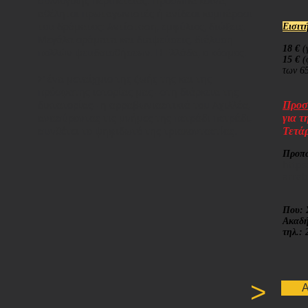
συλλογικής περιπέτειας. Πρόσωπα κοινά,
αθέλητοι πρωταγωνιστές ή ανίδεοι κομπάρσοι
του δράματος: Αντίσταση, εμφύλιος, διώξεις.
Εισιτ
Μεγάλα οράματα και διαψεύσεις, διάλυση
18 €
(
πολλών ψευδαισθήσεων. Η Ελλάδα, ο κόσμος.
15 €
(
των 65
Σ’ ένα μεταίχμιο της ζωής της και της
πρόσφατης ιστορίας μας –στη διάρκεια της
δικτατορίας– η αρραβωνιαστικιά του Αχιλλέα,
Προσ
ανασύροντας τις μνήμες της πετράδι πετράδι,
για τ
συνθέτει το ψηφιδωτό της τριακονταετίας.
Τετά
Προπ
https
arrab
Που: 
Ακαδή
τηλ.:
>
Α