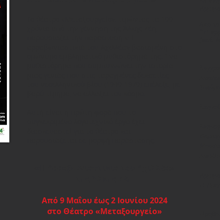
Σε σκ
Ερμηνε
Το θέατρο «Μεταξουργείο», τιμώντας τα 100
Από το
χρόνια από την γέννηση της Άλκης Ζέη,
"Η αρρ
παρουσιάζει την παράσταση «Η
(εκδ.
αρραβωνιαστικιά του Αχιλλέα» βασισμένη στο
ομώνυμο εμβληματικό μυθιστόρημά της. Ένα
μυθιστόρημα που συμπυκνώνει την ιστορία
Συγγρα
μιας γενιάς που στις ταραγμένες δεκαετίες
Διασκ
του νεοελληνικού βίου (1940-1970) επέλεξε, με
Τολόγκ
βαρύ τίμημα, να αλλάξει τον κόσμο.
Σκηνο
Αυτή είναι η πρώτη φορά που το
συγκεκριμένο λογοτεχνικό έργο έχει
Σκηνο
διασκευαστεί για το θέατρο και
Φωτισ
παρουσιάζεται σε μορφή παράστασης.
Μουσι
Διεύθ
«Η Αρραβωνιαστικιά του Αχιλλέα»
Ερμηνε
της Άλκης Ζέη
Η Γιασ
Aπό 9 Μαΐου έως 2 Ιουνίου 2024
στο Θέατρο «Μεταξουργείο»
Προβολ