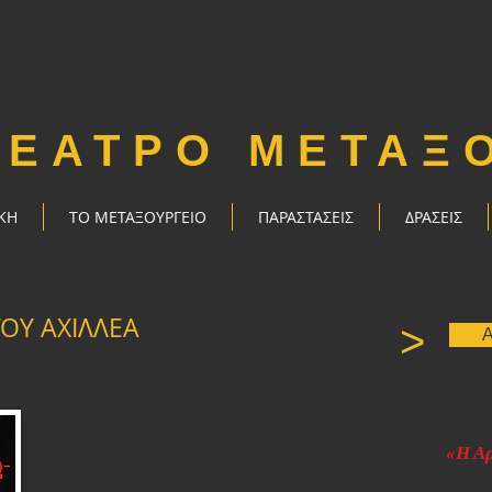
ΘΕΑΤΡΟ ΜΕΤΑΞ
ΚΗ
ΤΟ ΜΕΤΑΞΟΥΡΓΕΙΟ
ΠΑΡΑΣΤΑΣΕΙΣ
ΔΡΑΣΕΙΣ
ΤΟΥ ΑΧΙΛΛΕΑ
>
Α
«Η Αρραβωνιαστικιά του
«Η Αρ
Αχιλλέα» της Άλκης Ζέη
|
Από 9/5
στο Θέατρο «Μεταξουργείο»