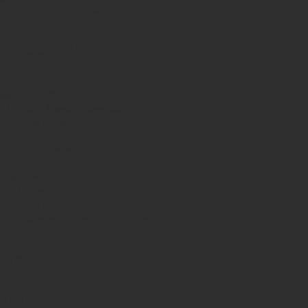
ηνοθεσία Φώτη Μακρή
ύει η Γιασεμί Κηλαηδόνη
 μυθιστόρημα της Άλκης Ζέη
αβωνιαστικιά του Αχιλλέα"
 ΜΕΤΑΙΧΜΙΟ)
φέας:
Άλκη Ζέη
ευή:
Φώτης Μακρής, Κλεοπάτρα
ου, Στέλλα Κρούσκα
θεσία:
Φώτης Μακρής
γράφος:
Μάριος Σπηλιόπουλος
μοί:
Μελίνα Μάσχα
κή:
Νείλος Καραγιάννης
υνση παραγωγής:
Τζίνα Παπαδοπούλου
ύει:
εμί Κηλαηδόνη
ή και επικοινωνία: