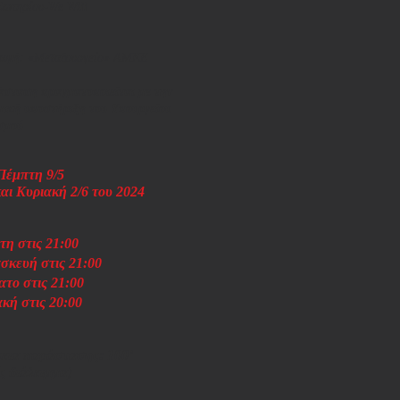
ωτηρίου-We Will
ωγή:
«Μεταξουργείο» ΑΜΚΕ
σταση πραγματοποιείται με την
μική υποστήριξη του Υπουργείου
σμού
Πέμπτη 9/5
αι Κυριακή 2/6 του 2024
η στις 21:00
σκευή στις 21:00
το στις 21:00
κή στις 20:00
κεια παράστασης: 100’
ς διάλειμμα)